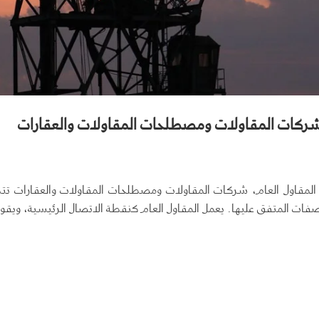
مكتب الخبر
ثمار والتطوير
طريق الأمير فيصل بن فهد. مركز ا
، شركات المقاولات ومصطلحات المقاولات والعقارات
مكتب رقم 602 الطابق ال
لات
بريد
يم للاستشارات الهندسية
الشرقية المملكة العربية السعودية.
، المقاول العام، شركات المقاولات ومصطلحات المقاولات والعقارات تت
فات المتفق عليها. يعمل المقاول العام كنقطة الاتصال الرئيسية، ويقوم
احصل على الاتجاهات
ل والصيانة
جميع الحقوق محفوظة لمجموعة عبدالرح