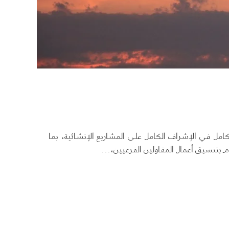
مكتب الرياض
لبندرية،
طريق تركي بن عبدالله آل سعود، حي
سادس.، صندوق
السليمانية، الرياض
 32239، الخبر 31952 المنطقة
احصل على الاتجاهات
كامل في الإشراف الكامل على المشاريع الإنشائية، بما
 بتنسيق أعمال المقاولين الفرعيين،...
من المعيبد 2026