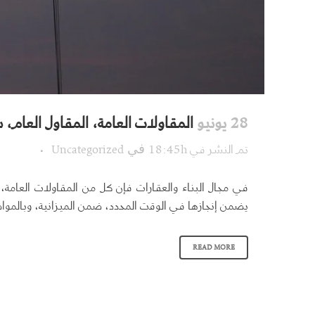
عن المجموعة
الشركات
من نحن
أروقة للإست
28 يونيو
المقاولات العامة، المقاول العام
فريقنا
آرام للمقاو
تم النشر في 18:45h
Uncategorized
في
استثماراتنا
فكرة التصم
الإعلام
آركونسيبت
في مجال البناء والعقارات فإن كل من المقاولات العامة
يضمن إنجازها في الوقت المحدد، ضمن الميزانية، وبالمواص
ركام للتشغي
تالة للصناعة
READ MORE