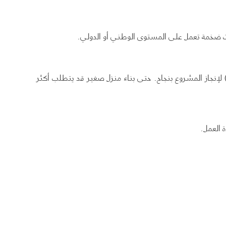
ت ضخمة تعمل على المستوى الوطني أو الدولي.
ي المشاريع الإنشائية، خصوصًا الكبيرة منها، قد يتطلب الأمر التعاون مع عشرات المقاولين والمقاولين الفرعيين (Subcontractors) لإنجاز المشروع بنجاح. حتى بناء منزل صغير قد يتطلب أكثر
 العمل.