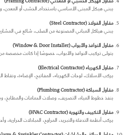
مقاول الهيكل الخشبي أو المعدني
(Framing Contractor)
يبني هيكل المبنى الأساسي باستخدام الخشب أو المعدن، وقد
مقاول الفولاذ
(Steel Contractor)
يبني هياكل المباني المصنوعة من الصلب، شائع في المشاريع ال
مقاول النوافذ والأبواب
(Window & Door Installer)
يتولى تركيب النوافذ والأبواب، خصوصًا إذا كانت مخصصة م
مقاول الكهرباء
(Electrical Contractor)
يركب الأسلاك، لوحات الكهرباء، المفاتيح، الإضاءة، ونقاط ا
مقاول السباكة
(Plumbing Contractor)
ينفذ خطوط المياه، التصريف، وصلات الحمامات والمطابخ، ويض
مقاول التكييف والتهوية
(HVAC Contractor)
يركب أنظمة التدفئة والتبريد، المراوح، المبادلات الحرارية، وأح
مقاول الحرائق والرشاشات
(Fire Alarm & Sprinkler Contractor)