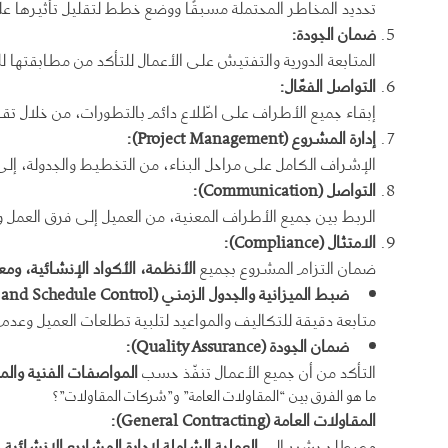
تحديد المخاطر المحتملة مسبقًا ووضع خطط لتقليل تأثيرها ع
ضمان الجودة
:
المتابعة الدورية والتفتيش على الأعمال للتأكد من مطابقتها 
التواصل الفعّال
:
إبقاء جميع الأطراف على اطّلاع دائم بالتطورات، من خلال تقار
إدارة المشروع
(Project Management):
الإشراف الكامل على مراحل البناء، من التخطيط والجدولة، إلى
التواصل
(Communication):
الربط بين جميع الأطراف المعنية، من العميل إلى فرق العمل و
الامتثال
(Compliance):
ضمان التزام المشروع بجميع
الأنظمة، الأكواد الإنشائية، ومع
ضبط الميزانية والجدول الزمني
(Budget and Schedule Control):
متابعة دقيقة للتكاليف والمواعيد لتلبية تطلعات العميل وعدم ت
ضمان الجودة
(Quality Assurance):
التأكد من أن جميع الأعمال تنفّذ حسب
المواصفات الفنية والمع
ما هو الفرق بين “المقاولات العامة” و”شركات المقاولات”؟
المقاولات العامة
(General Contracting):
مصطلح يشير إلى
العملية الشاملة لإدارة المشاريع الإنشائية
م