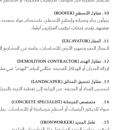
10.
مقاول الأسطح
(ROOFER)
يتولّون بناء وصيانة وإصلاح الأسطح، باستخدام مواد متعددة 
بعضهم يقدم خدمات تركيب المزاريب أيضًا
.
11.
الحفار
(EXCAVATOR)
لأعمال الحفر وتجهيز الأرض للأساسات، خاصة في المشاريع الج
12.
مقاول الهدم
(DEMOLITION CONTRACTOR)
لإزالة الجدران أو الهياكل القديمة.
مثالي لأيام “الهدم” في مشار
13.
مقاول تنسيق الحدائق
(LANDSCAPER)
لتحسين الفناء أو الحديقة: من الزراعة إلى تغطية التربة بالنجيل 
14.
متخصص الخرسانة
(CONCRETE SPECIALIST)
سواءً للديكور (أرضيات أو أسطح خرسانية) أو للأساسات. يخلط
15.
عامل الحديد
(IRONWORKER)
لتركيب عناصر الحديد المشغول مثل الدرابزينات الفاخرة.