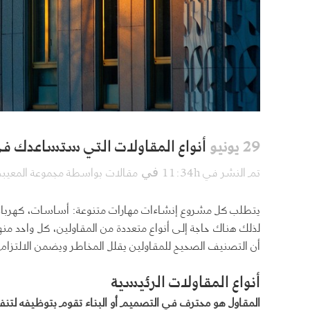
أنواع المقاولات التي ستساعدك في 
29 يونيو
تم النشر في 11:34h
مقالات
بواسطة
مجموعة المعيبد
في
يتطلب كل مشروع إنشاءات مهارات متنوعة: أساسات، كهرباء
لذلك هناك حاجة إلى أنواع متعددة من المقاولين، كل واحد 
أن التصنيف الصحيح للمقاولين يقلل المخاطر ويضمن الالتزام ب
أنواع المقاولات الرئيسية
المقاول هو محترف في التصميم أو البناء تقوم بتوظيفه لتن