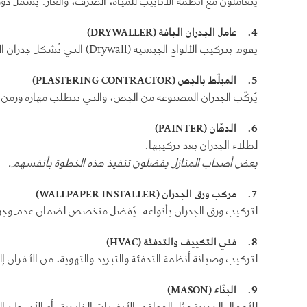
يتعاملون مع أنظمة الأنابيب للمياه، الصرف، والغاز. يشمل دور
4.
عامل الجدران الجافة
(DRYWALLER)
يقوم بتركيب الألواح الجبسية (Drywall) التي تُشكل جدران المنازل الحديثة.
5.
المبلّط بالجص
(PLASTERING CONTRACTOR)
يُركّب الجدران المصنوعة من الجص، والتي تتطلب مهارة وزمن 
6.
الدهّان
(PAINTER)
لطلاء الجدران بعد تركيبها.
بعض أصحاب المنازل يفضلون تنفيذ هذه الخطوة بأنفسهم
.
7.
مركب ورق الجدران
(WALLPAPER INSTALLER)
لتركيب ورق الجدران بأنواعه. يُفضل متخصص لضمان عدم وجود
8.
فني التكييف والتدفئة
(HVAC)
لتركيب وصيانة أنظمة التدفئة والتبريد والتهوية، من الأفران إ
9.
البنّاء
(MASON)
للأعمال الحجرية مثل المواقد، الأرضيات الخارجية، أو الأسطح ا