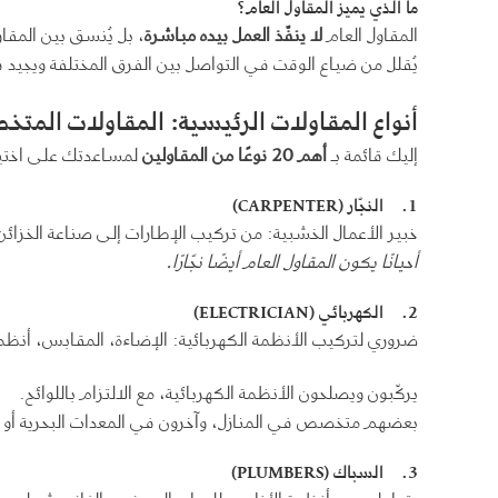
ما الذي يميز المقاول العام؟
المقاول العام
لا ينفّذ العمل بيده مباشرة
، بل يُنسق بين المقا
يُقلل من ضياع الوقت في التواصل بين الفرق المختلفة ويجي
أنواع المقاولات الرئيسية: المقاولات المت
إليك قائمة بـ
أهم 20 نوعًا من المقاولين
لمساعدتك على اختيا
1.
النجّار
(CARPENTER)
خبير الأعمال الخشبية: من تركيب الإطارات إلى صناعة الخزائ
أحيانًا يكون المقاول العام أيضًا نجّارًا
.
2.
الكهربائي
(ELECTRICIAN)
ضروري لتركيب الأنظمة الكهربائية: الإضاءة، المقابس، أنظمة 
يركّبون ويصلحون الأنظمة الكهربائية، مع الالتزام باللوائح.
بعضهم متخصص في المنازل، وآخرون في المعدات البحرية أو ا
3.
السباك
(PLUMBERS)