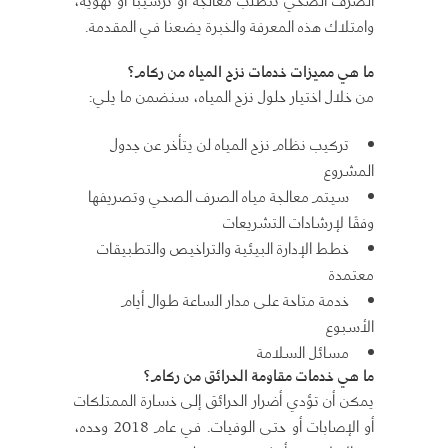
الصرف الصحي تتطلب معالجة أو ترسيبًا أو تهوية،
وامتلاك هذه المعرفة والخبرة يضعنا في المقدمة.
ما هي مميزات خدمات نزح المياه من ركام؟
من خلال اختيار حلول نزح المياه، سنضمن ما يلي:
تركيب نظام نزح المياه لن يتأخر عن جدول
المشروع
سيتم معالجة مياه الصرف الصحي وتصريفها
وفقًا لإرشادات التشريعات
خطط الإدارة البيئية والتراخيص والتطبيقات
معتمدة
خدمة متاحة على مدار الساعة طوال أيام
الأسبوع
مسائل السلامة
ما هي خدمات مقاومة الحرائق من ركام؟
يمكن أن تؤدي أضرار الحرائق إلى خسارة الممتلكات
أو الإصابات أو حتى الوفيات. في عام 2018 وحده،