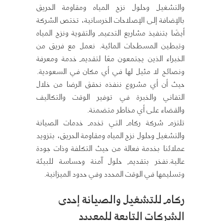
والتشغيل وحلول نزح المياه ومقاومة الحريق
بالإضافة إلى الإصلاحات الخرسانية، تختص الشركة
أيضًا بتنفيذ مشاريع التدعيم والتقوية ونزح المياه
وتبطين المسطحات المائية. نعمل مع فريق من
الخبراء الذين يجتمعون معًا لتقديم خدمة ومعرفة
ونصائح لا مثيل لها في أي مكان في السعودية.
حيث أن أي مشروع ننفذه نحقق الرضا من خلال
التفاني والخبرة في توفير الوقت والتكاليف
والقضاء على أي مخاطر متضمنة.
​تلتزم شركة ركام التي تخدم خدمات الصيانة
والتشغيل وحلول نزح المياه ومقاومة الحريق، بتزويد
عملائنا بخدمة فعالة من حيث التكلفة وذات جودة
عالية.​نفخر بتقديم حلول آمنة وحساسة للبيئة
وتسليمها في الوقت المحدد وفي حدود الميزانية.
ركام للتشغيل والصيانة إحدى
الشركات التابعة للمعيبد