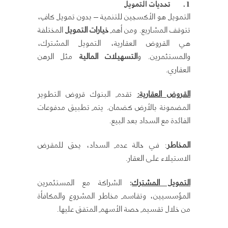
1.
تحديات التمويل
التمويل هو الأكسجين للتنمية – بدون تمويل كافٍ،
تتوقف المشاريع. ومن أهم
خيارات التمويل
المختلفة
هي القروض العقارية، التمويل المشترك،
والمستثمرين. و
التسهيلات المالية
مثل الرهن
العقاري.
القروض العقارية
:
تقدم البنوك قروض التطوير
المضمونة بالأرض كضمان. يتم تطبيق مدفوعات
الفائدة مع السداد بعد البيع.
المخاطر
: في حالة عدم السداد، يحق للمقرض
الاستيلاء على العقار.
التمويل المشترك
:
الشراكة مع المستثمرين
المؤسسيين، وتقاسم مخاطر المشروع والمكافأة
من خلال تقسيم حصة الأسهم المتفق عليها.