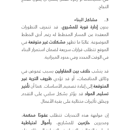
النجاح.
3.
مشاكل البناء
بدون
إدارة قوية للمشروع
، قد تنحرف التطورات
المعقدة عن المسار المخطط له رغم أدق الخطط
الموضوعة. غالبًا ما تظهر
مشكلات غير متوقعة
في
الموقع تتطلب قرارات سريعة لضمان استمرار البناء
في الوقت المحدد وفي حدود الميزانية.
قد ينشب
خلاف بين المقاولين
بسبب غموض في
وثائق المناقصات، أو قد تؤدي
ظروف التربة غير
المتوقعة
إلى إعادة تصميم الأساسات. كما أن
تأخير
تسليم المواد
قد يؤثر بشكل سلبي على التقدم
ويخلق تأثيرات متتالية على بقية الأعمال.
إن مواجهة هذه التحديات تتطلب
عقودًا محكمة
،
ومديرين
حازمين
للمشاريع، و
أموال احتياطية