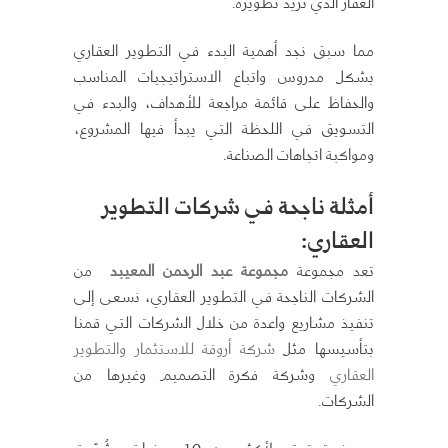
العقار الذي تريد تطويره.
مما سبق نجد أهمية البدء في التطوير العقاري
بشكل مدروس واتباع الاستراتيجيات المناسب
والحفاظ على قائمة مراجعة للأهداف، والبدء في
التسويق في اللحظة التي يبدأ فيها المشروع،
ومواكبة اتجاهات الصناعة.
أمثلة ناجحة في شركات التطوير
العقاري:
تعد مجموعة
مجموعة عبد الرحمن المعيبد
من
الشركات الناجحة في التطوير العقاري، نسعى إلى
تنفيذ مشاريع واعدة من خلال الشركات التي قمنا
بتأسيسها مثل
شركة أروقة للاستثمار والتطوير
العقاري
وشركة فكرة التصميم وغيرها من
الشركات.
مع خبرة تمتد لأكثر من 10 سنوات، شُيّدت