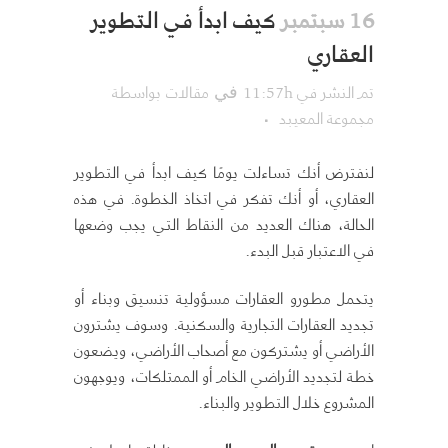
كيف ابدأ في التطوير
16 سبتمبر
العقاري
تم النشر في 11:57h
مقالات
بواسطة
في
مجموعة المعيبد
لنفترض أنك تساءلت يومًا كيف ابدأ في التطوير
العقاري، أو أنك تفكر في اتخاذ الخطوة. في هذه
الحالة، هناك العديد من النقاط التي يجب وضعها
في الاعتبار قبل البدء.
يتحمل مطورو العقارات مسؤولية تنسيق وبناء أو
تجديد العقارات التجارية والسكنية. وسوف يشترون
الأراضي أو يشتركون مع أصحاب الأراضي، ويضعون
خطة لتجديد الأراضي الخام أو الممتلكات، ويوجهون
المشروع خلال التطوير والبناء.