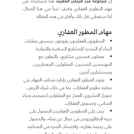
إن
مجموعة عبد الرحمن المعيبد
هنا لتساعدك في
فهم التطوير العقاري وكيف تبدأ في هذا المجال،
لذا سنغطي كل ذلك وأكثر في هذه المقالة.
مهام المطور العقاري
المطورون العقاريون يقومون بتنسيق عمليات
البناء أو التجديد للمشاريع السكنية والتجارية.
يعملون كمديري مشاريع، بالتعاون مع
المهندسين المدنيين، المقاولين، المعماريين،
ومستشارين آخرين.
يقوم المطور العقاري بإدارة مختلف المهام في
عملية تطوير العقارات، بما في ذلك شراء الأرض،
تمويل المشروع، العمل مع المقاولين لتصميم وبناء
المباني، وتسويق العقارات.
يجب على المطورين العقاريين الحصول على
درجة البكالوريوس في مجال ذي صلة، والحصول
على رخصة عقارية، واكتساب الخبرة في الصناعة،
وتطوير شبكة مهنية قوية، بالإضافة إلى فهم