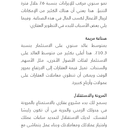
نمو سنوي مركب للإيرادات بنسبة 6٪ خلال فترة
التنبؤ. هذا يعني أن هناك الكثير من الإمكانات
لرجال الأعمال لكسب المال في هذه الصناعة. وفيما
يلي بعض الأسباب للبدء في التطوير العقاري:
صناعة مربحة
بمتوسط ​​عائد سنوي على الاستثمار بنسبة
10.3٪. هذا أعلى بكثير من متوسط ​​العائد على
الاستثمار لفئات الأصول الأخرى، مثل الأسهم
والسندات. تميل قيمة العقارات إلى الارتفاع بمرور
الوقت ويمكن أن تنطوي معاملات العقارات على
عمولات وأرباح كبيرة.
المرونة والاستقلال
يسمح لك بدء مشروع عقاري بالاستمتاع بالمرونة
في جدولك الزمني والحرية في أن تكون رئيسًا
لنفسك. لديك الاستقلال لتحديد ساعات عملك
واختيار عملائك ومعاملاتك وبناء عمل يتماشى مع