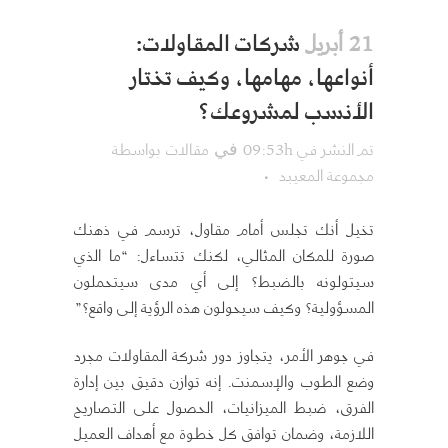
شركات المقاولات:
21 أبريل
أنواعها، مهامها، وكيف تختار
الأنسب لمشروعك؟
تم النشر في 09:53h
مقالات
بواسطة
في
مجموعة المعيبد
تخيل أنك تجلس أمام مقاول، ترسم في ذهنك
صورة للمكان المثالي، لكنك تتساءل: “ما الذي
سيتولونه بالضبط؟ إلى أي مدى سيتحملون
المسؤولية؟ وكيف سيحولون هذه الرؤية إلى واقع؟”
في جوهر الأمر، يتجاوز دور شركة المقاولات مجرد
وضع الطوب والإسمنت. إنه توازن دقيق بين إدارة
الفرق، ضبط الميزانيات، الحصول على التصاريح
اللازمة، وضمان توافق كل خطوة مع أهداف العميل