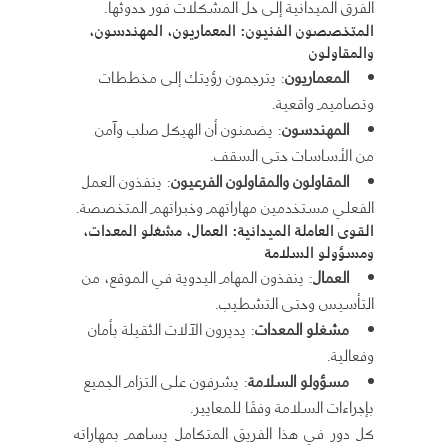
الفرق الميدانية إلى حل المشكلات فور حدوثها.
المتخصصون الفنيون: المعماريون، المهندسون،
والمقاولون
المعماريون
: يترجمون رؤيتك إلى مخططات
وتصاميم واقعية.
المهندسون
: يضمنون أن الهيكل صلب وآمن
من الأساسات حتى السقف.
المقاولون والمقاولون الفرعيون
: ينفذون العمل
الفعلي مستخدمين مهاراتهم وخبراتهم المتخصصة.
القوى العاملة الميدانية: العمال، مشغلو المعدات،
ومسؤولو السلامة
العمال
: ينفذون المهام اليدوية في الموقع، من
التأسيس وحتى التشطيب.
مشغلو المعدات
: يديرون الآلات الثقيلة بأمان
وفعالية.
مسؤولو السلامة
: يشرفون على التزام الجميع
بإجراءات السلامة وفقًا للمعايير.
كل دور في هذا الفريق المتكامل يساهم بمهاراته