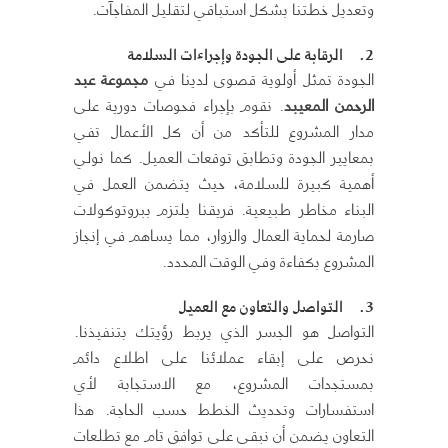
وتعديل خطتنا بشكل استباقي لتقليل المفاجآت.
2.
الرقابة على الجودة وإجراءات السلامة
الجودة تمثل أولوية قصوى لدينا في
مجموعة عبد
الرحمن المعيبد
. نقوم بإجراء فحوصات دورية على
مدار المشروع للتأكد من أن كل الأعمال تفي
بمعايير الجودة وتطابق توقعات العميل. كما نولي
أهمية كبيرة للسلامة، حيث يتضمن العمل في
البناء مخاطر طبيعية. فريقنا يلتزم ببروتوكولات
صارمة لحماية العمال والزوار، مما يساهم في إنجاز
المشروع بكفاءة وفي الوقت المحدد.
3.
التواصل والتعاون مع العميل
التواصل هو الجسر الذي يربط رؤيتك بتنفيذنا.
نحرص على إبقاء عملائنا على اطلاع دائم
بمستجدات المشروع، مع الاستجابة لأي
استفسارات وتحديث الخطط حسب الحاجة. هذا
التعاون يضمن أن نبقى على توافق تام مع تطلعات