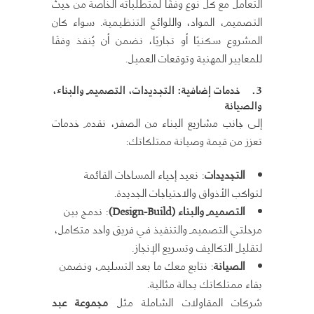
التعامل مع كل نوع وفقًا لمتطلباته الخاصة من حيث
التصميم، المواد، واللوائح التنظيمية. سواء كان
المشروع سكنيًا أو تجاريًا، نضمن أن يُنفذ وفقًا
للمعايير المهنية وتوقعات العميل.
3.
خدمات إضافية: التجديدات، التصميم والبناء،
والصيانة
إلى جانب مشاريع البناء من الصفر، نقدم خدمات
تعزز من قيمة وصيانة ممتلكاتك:
التجديدات
: نعيد إحياء المساحات القائمة
لتواكب الأذواق والاحتياجات الجديدة.
التصميم والبناء
(Design-Build)
: ندمج بين
مرحلتي التصميم والتنفيذ في فريق واحد متكامل،
لتقليل التكاليف وتسريع الإنجاز.
الصيانة
: نتابع معك ما بعد التسليم، ونضمن
بقاء ممتلكاتك بحالة مثالية.
شركات المقاولات الشاملة مثل
مجموعة عبد