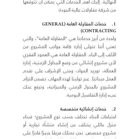
النهائية. إليك أهم الخدمات التي يمكن أن تتوقعها
من شركة مقاولات عالية الجودة:
1.
خدمات المقاولة العامة
(GENERAL
CONTRACTING)
واحدة من أبرز خدماتنا هي “المقاولة العامة”، والتي
تعني أننا نتولى إدارة كافة جوانب المشروع من
الألف إلى الياء. المقاولة العامة هي العمود الفقري
لأي مشروع إنشائي من وضع الجداول الزمنية، إدارة
العمالة، توريد المواد، وحتى الإشراف على تقدم
العمل ميدانيًا. عبر تولينا لهذه المهام، نضمن التزام
المشروع بالجدول الزمني والميزانية، ونرفع عنك
عبء إدارة التفاصيل اليومية.
2.
خدمات إنشائية متخصصة
احتياجات البناء تختلف حسب نوع المشروع؛ فبناء
منزل عائلي يختلف عن إنشاء منشأة تجارية أو
مشروع مخصص. نحن نمتلك فريقًا خبيرًا قادرًا على