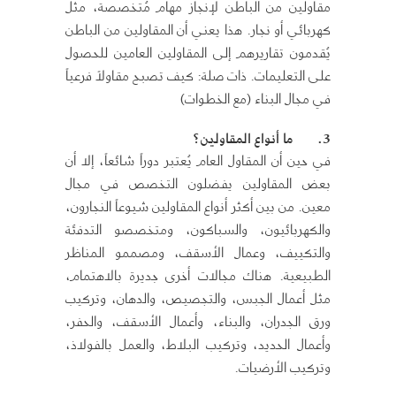
مقاولين من الباطن لإنجاز مهام مُتخصصة، مثل
كهربائي أو نجار. هذا يعني أن المقاولين من الباطن
يُقدمون تقاريرهم إلى المقاولين العامين للحصول
على التعليمات. ذات صلة: كيف تصبح مقاولاً فرعياً
في مجال البناء (مع الخطوات)
3.
ما أنواع المقاولين؟
في حين أن المقاول العام يُعتبر دوراً شائعاً، إلا أن
بعض المقاولين يفضلون التخصص في مجال
معين. من بين أكثر أنواع المقاولين شيوعاً النجارون،
والكهربائيون، والسباكون، ومتخصصو التدفئة
والتكييف، وعمال الأسقف، ومصممو المناظر
الطبيعية. هناك مجالات أخرى جديرة بالاهتمام،
مثل أعمال الجبس، والتجصيص، والدهان، وتركيب
ورق الجدران، والبناء، وأعمال الأسقف، والحفر،
وأعمال الحديد، وتركيب البلاط، والعمل بالفولاذ،
وتركيب الأرضيات.