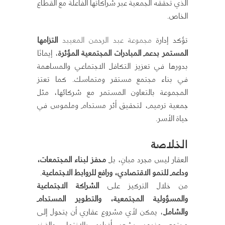
الذي تحققه الجمعية عبر شراكاتها الفاعلة مع القطاع
الخاص.
تؤكد إدارة
مجموعة عبد الرحمن المعيبد
التزامها
المستمر بدعم المبادرات المجتمعية المؤثرة
، إيمانًا
بدورها في تعزيز التكافل الاجتماعي والمساهمة
في بناء مجتمع مستقر ومتماسك. كما تعتز
المجموعة بالتعاون المستمر مع شركائها، مثل
جمعية ترميم، لتحقيق أثر مستدام وملموس في
حياة الأسر.
الخلاصة
العقار ليس مجرد مبانٍ، بل
محفز لبناء المجتمعات،
وداعم للنمو الاقتصادي، ورافع للروابط الاجتماعية
.
من خلال التركيز على
الشراكة الاجتماعية
والمسؤولية المجتمعية، والتطوير المستدام
والشامل
، يمكن لأي مشروع عقاري أن يتحول إلى
مجتمع مزدهر يشعر أفراده بالانتماء والفخر