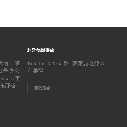
利雅德辦事處
大道，班
Turki bin Al Saud 路, 蘇萊曼尼亞區,
2号办公
利雅得
hobar市
伯东部省
獲取路線