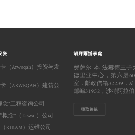
投资
胡拜爾辦事處
卡（Arweqah）投资与发
费萨尔·本·法赫德王子
司
德里亚中心，第六层60
室，邮政信箱32239，Al K
卡（ARWEQAH）建筑公
邮编31952，沙特阿拉
理念”工程咨询公司
獲取路線
概念”（Taswar）公司
（RIKAM）运维公司