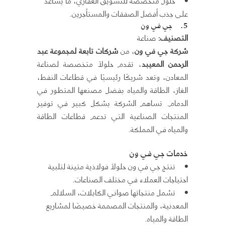
حلول متخصصة للتسويق العقاري، ما يساعد
على جذب أفضل الصفقات والمستأجرين.
5.
جي في ون
التصنيف
:
صناعة
شركة جي في ون
، من
شركات تابعة لمجموعة عبد
الرحمن المعيبد
، تقدم حلولاً متخصصة لصناعة
المعادن، وتعد شريكًا رئيسيًا في قطاعات النفط،
الغاز، الطاقة والمياه بفضل مصنعها المتطور في
الدمام. تساهم الشركة بشكل كبير في توفير
المنتجات الصناعية التي تدعم قطاعات الطاقة
والمياه في المملكة.
خدمات جي في ون
تنتج جي في ون حلولاً فولاذية متينة لتلبية
احتياجات العملاء في مختلف الصناعات.
تشمل منتجاتها صواني الكابلات، السلالم
المعدنية، والمنتجات المصممة خصيصًا لمشاريع
الطاقة والمياه.